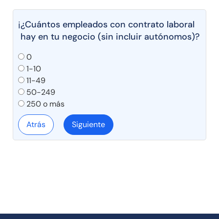
¿Cuántos empleados con contrato laboral
ℹ️
hay en tu negocio (sin incluir autónomos)?
0
1-10
11-49
50-249
250 o más
Atrás
Siguiente