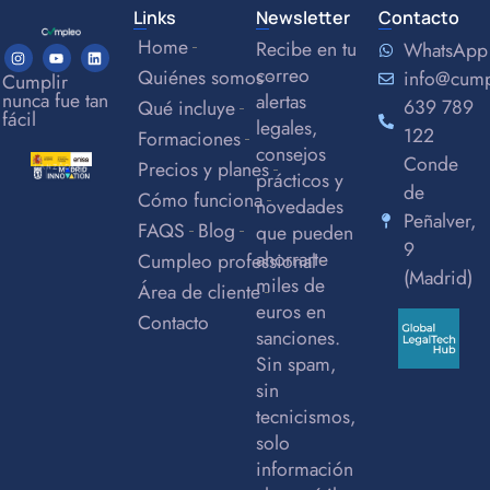
Links
Newsletter
Contacto
Home
Recibe en tu
WhatsApp
correo
Quiénes somos
info@cum
Cumplir
nunca fue tan
alertas
639 789
Qué incluye
fácil
legales,
122
Formaciones
consejos
Conde
Precios y planes
prácticos y
de
Cómo funciona
novedades
Peñalver,
FAQS
Blog
que pueden
9
ahorrarte
Cumpleo professional
(Madrid)
miles de
Área de cliente
euros en
Contacto
sanciones.
Sin spam,
sin
tecnicismos,
solo
información