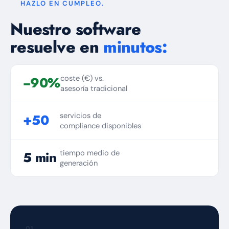
HAZLO EN CUMPLEO.
Nuestro software
resuelve en
minutos:
coste (€) vs.
−90%
asesoría tradicional
servicios de
+50
compliance disponibles
tiempo medio de
5 min
generación
01