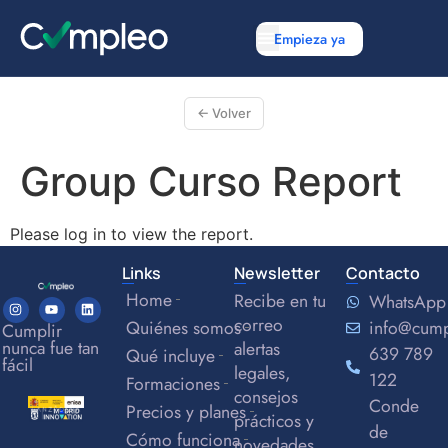
Empieza ya
← Volver
Group Curso Report
Please log in to view the report.
Links
Newsletter
Contacto
Home
Recibe en tu
WhatsApp
correo
Quiénes somos
info@cum
Cumplir
nunca fue tan
alertas
639 789
Qué incluye
fácil
legales,
122
Formaciones
consejos
Conde
Precios y planes
prácticos y
de
Cómo funciona
novedades