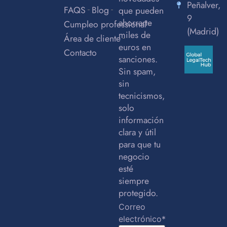
Peñalver,
FAQS
Blog
que pueden
9
ahorrarte
Cumpleo professional
(Madrid)
miles de
Área de cliente
euros en
Contacto
sanciones.
Sin spam,
sin
tecnicismos,
solo
información
clara y útil
para que tu
negocio
esté
siempre
protegido.
Correo
electrónico*