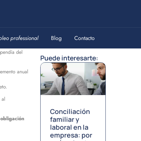
leo professional
Blog
Contacto
ependía del
Puede interesarte:
remento anual
eto.
 al
Conciliación
familiar y
n
obligación
laboral en la
empresa: por