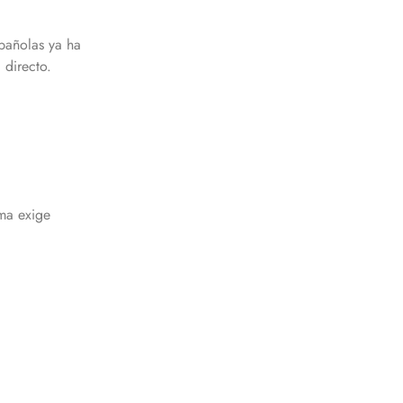
pañolas ya ha
 directo.
ma exige