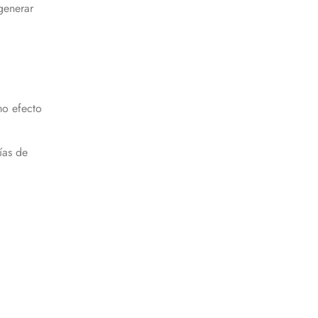
generar
mo efecto
ías de