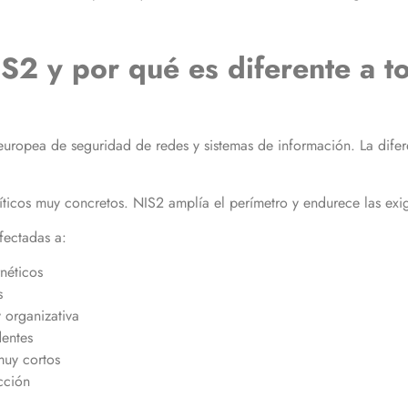
IS2 y por qué es diferente a t
 europea de seguridad de redes y sistemas de información. La difer
íticos muy concretos. NIS2 amplía el perímetro y endurece las exi
fectadas a:
rnéticos
s
 organizativa
dentes
muy cortos
cción