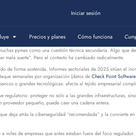
Iniciar sesión
luye
Precios y planes
Cómo funciona
Cump
n muchas pymes como una cuestión técnica secundaria. Algo que d
ener mala suerte”. Pero el contexto ha cambiado radicalmente.
do de forma sostenida. Informes sectoriales de 2025 sitúan el inc
ataque semanales por organización (datos de
Check Point Software
bancos o grandes tecnológicas: afecta al tejido empresarial compl
egulatorio: proteger no solo a las grandes infraestructuras, sino
 un proveedor pequeño, puede caer una cadena entera.
que deja atrás la ciberseguridad “recomendada” y la convierte e
 a miles de empresas que antes estaban fuera del foco regulador.