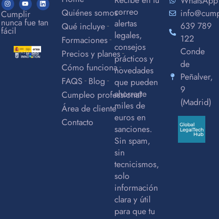
WhatsApp
correo
Quiénes somos
info@cum
Cumplir
nunca fue tan
alertas
639 789
Qué incluye
fácil
legales,
122
Formaciones
consejos
Conde
Precios y planes
prácticos y
de
Cómo funciona
novedades
Peñalver,
FAQS
Blog
que pueden
9
ahorrarte
Cumpleo professional
(Madrid)
miles de
Área de cliente
euros en
Contacto
sanciones.
Sin spam,
sin
tecnicismos,
solo
información
clara y útil
para que tu