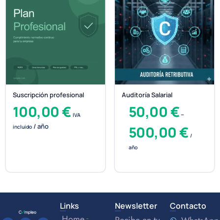
Suscripción profesional
Auditoría Salarial
100,00
€
50,00
€
–
IVA
/ año
500,00
€
incluido
/
año
Links
Newsletter
Contacto
Home
Recibe en tu