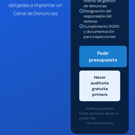
interno de gestión
obligadas a implantar un
de denuncias
Designación del
Canal de Denuncias
responsable del
sistema
Cumplimiento RGPD
y documentación
para inspecciones
Pedir
presupuesto
Hacer
auditoría
gratuita
primero
Auditoría gratuita
Canal operativo desde el
primer día
Sin permanencia