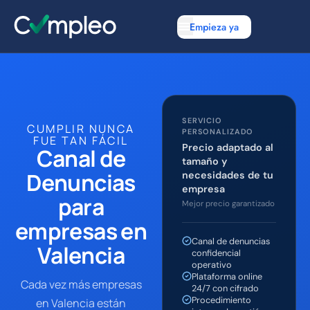
Empieza ya
SERVICIO
CUMPLIR NUNCA
PERSONALIZADO
FUE TAN FÁCIL
Precio adaptado al
Canal de
tamaño y
Denuncias
necesidades de tu
empresa
para
Mejor precio garantizado
empresas en
Canal de denuncias
Valencia
confidencial
operativo
Plataforma online
Cada vez más empresas
24/7 con cifrado
Procedimiento
en Valencia están