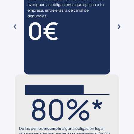
una
averiguar las obligaciones que aplican a tu
otras o
el canal
empresa, entre ellas la de canal de
precio 
denuncias.
barato, 
0€
ntes que
80%*
De las pymes
incumple
alguna obligación legal.