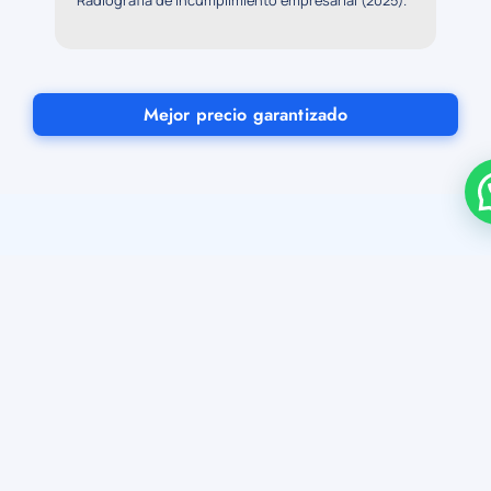
*Radiografía de incumplimiento empresarial (2025).
Mejor precio garantizado
LO QUE DICEN DE NOSOTROS
Cumpleo, la startup que quiere
democratizar el
cumplimiento normativo
en España. Auditoría gratuita,
100 % online y con
resultados en menos de tres
minutos.