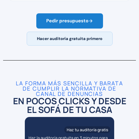
Pedir presupuesto
Hacer auditoría gratuita primero
LA FORMA MÁS SENCILLA Y BARATA
DE CUMPLIR LA NORMATIVA DE
CANAL DE DENUNCIAS
EN POCOS CLICKS Y DESDE
EL SOFÁ DE TU CASA
 al día
Haz tu auditoría gratis
Haz la auditoría gratuita en 3 minutos para
Contrata