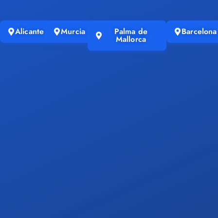
Alicante
Murcia
Palma de
Barcelona
Mallorca