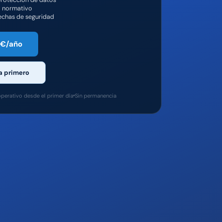
o normativo
echas de seguridad
0€/año
a primero
perativo desde el primer día
Sin permanencia