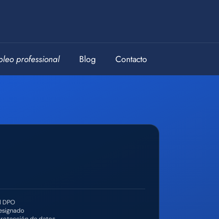
leo professional
Blog
Contacto
el DPO
esignado
rotección de datos