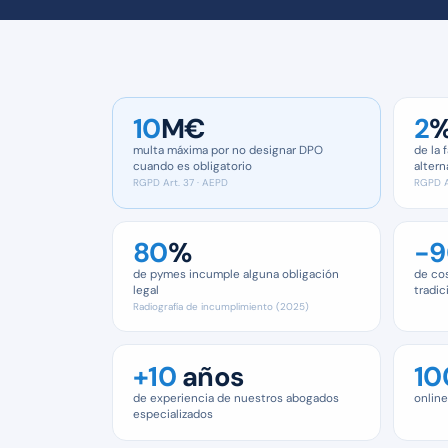
10
M€
2
multa máxima por no designar DPO
de la 
cuando es obligatorio
altern
RGPD Art. 37 · AEPD
RGPD A
80
%
−9
de pymes incumple alguna obligación
de co
legal
tradic
Radiografía de incumplimiento (2025)
+10
años
10
de experiencia de nuestros abogados
online
especializados