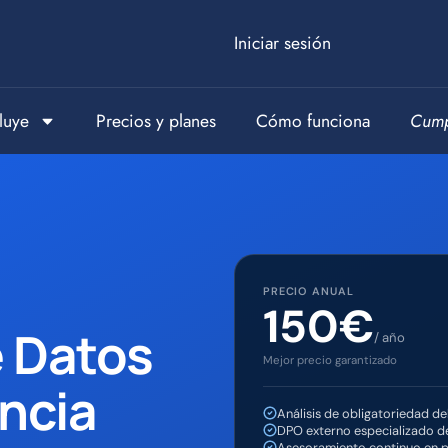
Iniciar sesión
luye
Precios y planes
Cómo funciona
Cump
PRECIO ANUAL
150€
e Datos
/ año
Mejor precio garantizado
ncia
Análisis de obligatoriedad d
DPO externo especializado d
Asesoramiento continuo en p