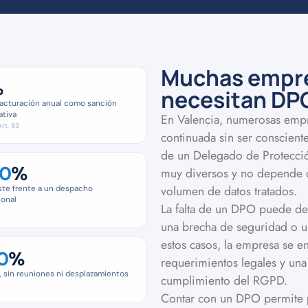
Muchas empre
%
necesitan DPO
facturación anual como sanción
ativa
En Valencia, numerosas empr
rt. 83
continuada sin ser conscient
de un Delegado de Protección
0
%
muy diversos y no depende d
volumen de datos tratados.
ste frente a un despacho
ional
La falta de un DPO puede det
una brecha de seguridad o un
estos casos, la empresa se e
0
%
requerimientos legales y una
, sin reuniones ni desplazamientos
cumplimiento del RGPD.
Contar con un DPO permite p