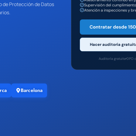
 de Protección de Datos
Supervisión del cumplimient
Atención a inspecciones y br
rios.
Contratar desde 15
Hacer auditoría gratuit
Auditoría gratuita
DPO o
rca
Barcelona