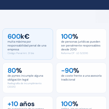
600
k€
100
%
multa máxima por
de personas jurídicas pueden
responsabilidad penal de una
ser penalmente responsables
empresa
desde 2010
Código Penal Art. 31 bis
Reforma CP · LO 5/2010
80
%
−90
%
de pymes incumple alguna
de coste frente a una asesoría
obligación legal
tradicional
Radiografía de incumplimiento
(2025)
+10
años
100
%