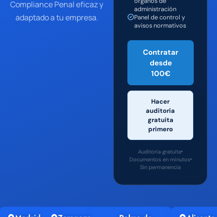
órganos de
Compliance Penal eficaz y
administración
adaptado a tu empresa.
Panel de control y
avisos normativos
Contratar
desde
100€
Hacer
auditoría
gratuita
primero
Auditoría gratuita
Documentos en minutos
Sin permanencia