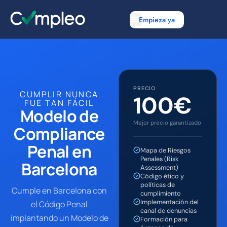
Empieza ya
PRECIO
CUMPLIR NUNCA
100€
FUE TAN FÁCIL
Modelo de
Mejor precio garantizado
Compliance
Penal en
Mapa de Riesgos
Penales (Risk
Barcelona
Assessment)
Código ético y
políticas de
Cumple en Barcelona con
cumplimiento
Implementación del
el Código Penal
canal de denuncias
implantando un Modelo de
Formación para