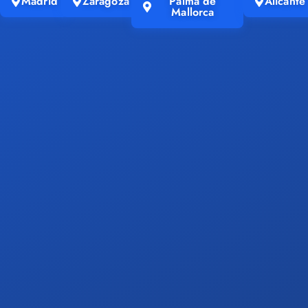
Madrid
Zaragoza
Palma de
Alicante
Mallorca