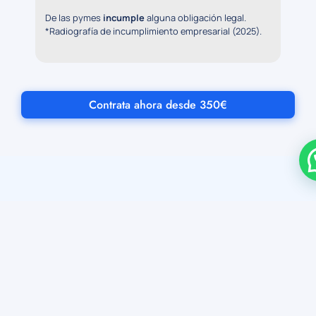
De las pymes
incumple
alguna obligación legal.
*Radiografía de incumplimiento empresarial (2025).
Contrata ahora desde 350€
LO QUE DICEN DE NOSOTROS
Cumpleo, la startup que quiere
democratizar el
cumplimiento normativo
en España. Auditoría gratuita,
100 % online y con
resultados en menos de tres