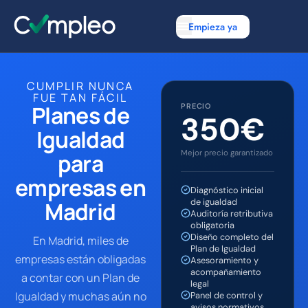
Empieza ya
CUMPLIR NUNCA
FUE TAN FÁCIL
Planes de
PRECIO
350€
Igualdad
Mejor precio garantizado
para
empresas en
Diagnóstico inicial
de igualdad
Madrid
Auditoría retributiva
obligatoria
Diseño completo del
En Madrid, miles de
Plan de Igualdad
empresas están obligadas
Asesoramiento y
acompañamiento
a contar con un Plan de
legal
Igualdad y muchas aún no
Panel de control y
avisos normativos