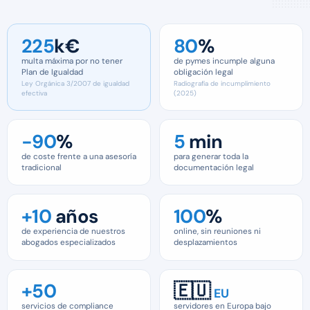
225
k€
80
%
multa máxima por no tener
de pymes incumple alguna
Plan de Igualdad
obligación legal
Ley Orgánica 3/2007 de igualdad
Radiografía de incumplimiento
efectiva
(2025)
−90
%
5
min
de coste frente a una asesoría
para generar toda la
tradicional
documentación legal
+10
años
100
%
de experiencia de nuestros
online, sin reuniones ni
abogados especializados
desplazamientos
+50
🇪🇺
EU
servicios de compliance
servidores en Europa bajo