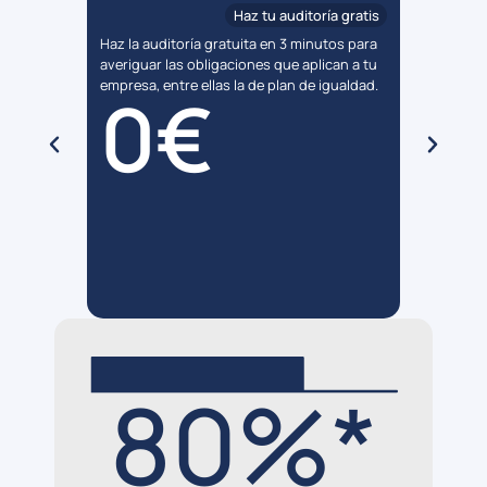
 al día
Haz tu auditoría gratis
Haz la auditoría gratuita en 3 minutos para
Contrata
una
averiguar las obligaciones que aplican a tu
desde
3
e plan
empresa, entre ellas la de plan de igualdad.
respond
0€
menos d
medidas
ntes que
80%*