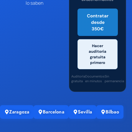
lo saben
Contratar
desde
350€
Hacer
auditoría
gratuita
primero
Auditoría
Documentos
Sin
gratuita
en minutos
permanencia
Zaragoza
Barcelona
Sevilla
Bilbao