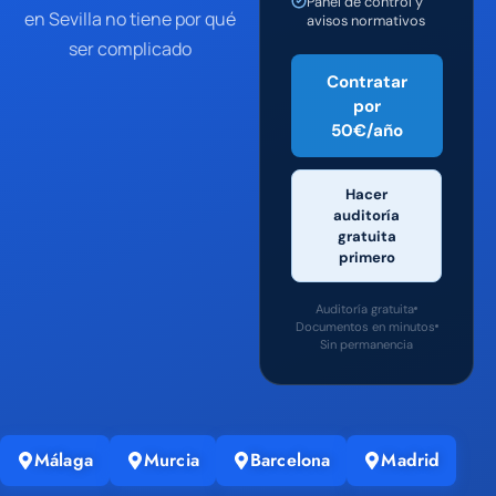
Panel de control y
en Sevilla no tiene por qué
avisos normativos
ser complicado
Contratar
por
50€/año
Hacer
auditoría
gratuita
primero
Auditoría gratuita
Documentos en minutos
Sin permanencia
Málaga
Murcia
Barcelona
Madrid