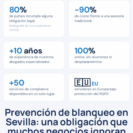
80
%
−90
%
de pymes incumple alguna
de coste frente a una asesoría
obligación legal
tradicional
Radiografía de incumplimiento
(2025)
+10
años
100
%
de experiencia de nuestros
online, sin reuniones ni
abogados especializados
desplazamientos
+50
🇪🇺
EU
servicios de compliance
servidores en Europa bajo
disponibles en un solo lugar
protección del RGPD
Prevención de blanqueo en
Sevilla: una obligación que
muchos negocios ignoran