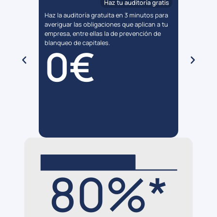
 al día
Haz tu auditoría gratis
Haz la auditoría gratuita en 3 minutos para
Contrat
una
averiguar las obligaciones que aplican a tu
blanque
de
empresa, entre ellas la de prevención de
precio 
 si tu
blanqueo de capitales.
pregunt
0€
uando
minutos
s
tu nego
sa.
80%*