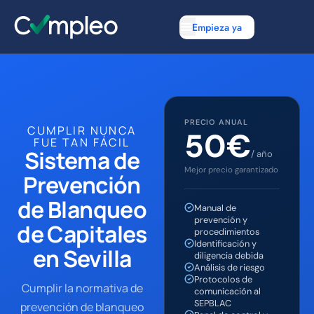
Empieza ya
PRECIO ANUAL
CUMPLIR NUNCA
50€
FUE TAN FÁCIL
Sistema de
/ año
Mejor precio garantizado
Prevención
de Blanqueo
Manual de
prevención y
de Capitales
procedimientos
Identificación y
en Sevilla
diligencia debida
Análisis de riesgo
Protocolos de
Cumplir la normativa de
comunicación al
SEPBLAC
prevención de blanqueo