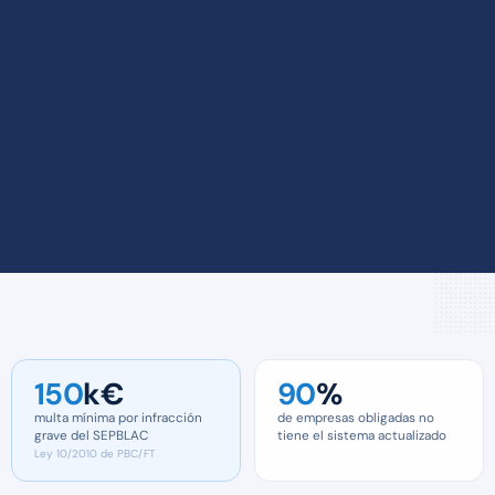
150
k€
90
%
multa mínima por infracción
de empresas obligadas no
grave del SEPBLAC
tiene el sistema actualizado
Ley 10/2010 de PBC/FT