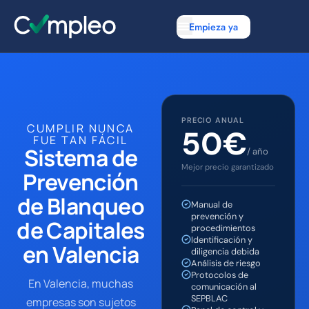
Empieza ya
PRECIO ANUAL
CUMPLIR NUNCA
50€
FUE TAN FÁCIL
Sistema de
/ año
Mejor precio garantizado
Prevención
de Blanqueo
Manual de
prevención y
de Capitales
procedimientos
Identificación y
en Valencia
diligencia debida
Análisis de riesgo
Protocolos de
En Valencia, muchas
comunicación al
SEPBLAC
empresas son sujetos