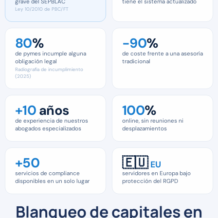
grave del SEPBLAC
tiene el sistema actualizado
Ley 10/2010 de PBC/FT
80
%
−90
%
de pymes incumple alguna
de coste frente a una asesoría
obligación legal
tradicional
Radiografía de incumplimiento
(2025)
+10
años
100
%
de experiencia de nuestros
online, sin reuniones ni
abogados especializados
desplazamientos
+50
🇪🇺
EU
servicios de compliance
servidores en Europa bajo
disponibles en un solo lugar
protección del RGPD
Blanqueo de capitales en