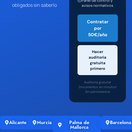
Panel de control y
obligados sin saberlo
avisos normativos
Contratar
por
50€/año
Hacer
auditoría
gratuita
primero
Auditoría gratuita
Documentos en minutos
Sin permanencia
Alicante
Murcia
Palma de
Barcelona
Mallorca