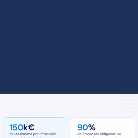
150
k€
90
%
multa mínima por infracción
de empresas obligadas no