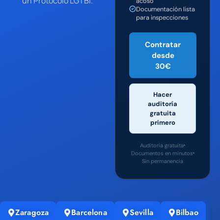
un Protocolo LGTBI.
acoso
Documentación lista
para inspecciones
Contratar
desde
30€
Hacer
auditoría
gratuita
primero
Auditoría gratuita
Documentos en minutos
Sin permanencia
Zaragoza
Barcelona
Sevilla
Bilbao