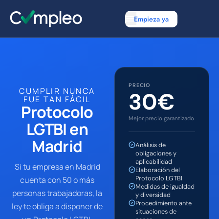
Empieza ya
PRECIO
CUMPLIR NUNCA
30€
FUE TAN FÁCIL
Protocolo
Mejor precio garantizado
LGTBI en
Madrid
Análisis de
obligaciones y
aplicabilidad
Si tu empresa en Madrid
Elaboración del
Protocolo LGTBI
cuenta con 50 o más
Medidas de igualdad
personas trabajadoras, la
y diversidad
Procedimiento ante
ley te obliga a disponer de
situaciones de