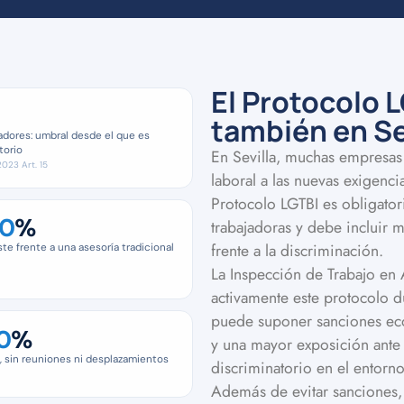
El Protocolo L
0
también en Se
adores: umbral desde el que es
torio
En Sevilla, muchas empresa
023 Art. 15
laboral a las nuevas exigenci
Protocolo LGTBI es obligato
0
%
trabajadoras y debe incluir 
frente a la discriminación.
te frente a una asesoría tradicional
La Inspección de Trabajo en
activamente este protocolo d
puede suponer sanciones eco
0
%
y una mayor exposición ante 
, sin reuniones ni desplazamientos
discriminatorio en el entorno
Además de evitar sanciones, 