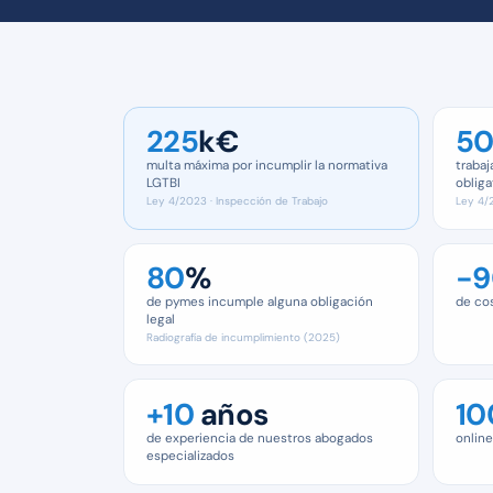
225
k€
5
multa máxima por incumplir la normativa
trabaj
LGTBI
obliga
Ley 4/2023 · Inspección de Trabajo
Ley 4/2
80
%
−9
de pymes incumple alguna obligación
de cos
legal
Radiografía de incumplimiento (2025)
+10
años
10
de experiencia de nuestros abogados
online
especializados