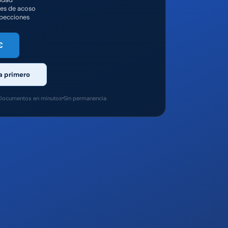
nes de acoso
specciones
€
a primero
Documentos en minutos
Sin permanencia