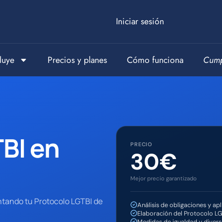
Iniciar sesión
luye
Precios y planes
Cómo funciona
Cump
BI en
PRECIO
30€
Mejor precio garantizado
ntando tu Protocolo LGTBI de
Análisis de obligaciones y apl
Elaboración del Protocolo L
Medidas de igualdad y diver