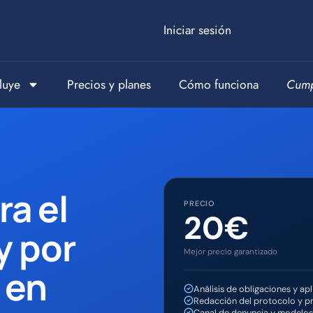
Iniciar sesión
luye
Precios y planes
Cómo funciona
Cump
ra el
PRECIO
20€
y por
Mejor precio garantizado
 en
Análisis de obligaciones y apl
Redacción del protocolo y p
Canal de denuncia y modelos 