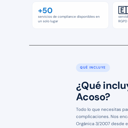
+50
🇪
servicios de compliance disponibles en
servid
un solo lugar
RGPD
QUÉ INCLUYE
¿Qué incluy
Acoso?
Todo lo que necesitas pa
complicaciones. Nos enca
Orgánica 3/2007 desde el