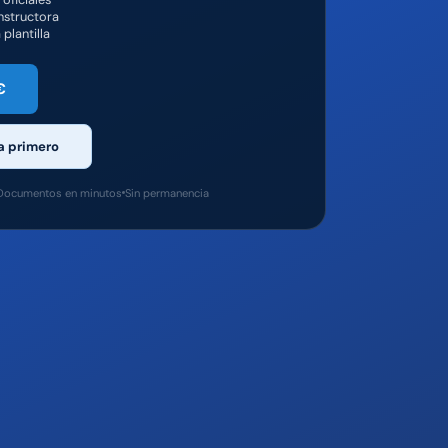
instructora
 plantilla
€
a primero
Documentos en minutos
Sin permanencia