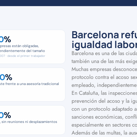
Barcelona refu
0
%
igualdad labo
presas están obligadas,
endientemente del tamaño
Barcelona es una de las ciud
07 · desde el primer trabajador
también una de las más exige
Muchas empresas desconocen 
0
%
protocolo contra el acoso se
empleado, independientement
te frente a una asesoría tradicional
En Cataluña, las inspeccione
prevención del acoso y la ig
con un protocolo adaptado a
0
%
sanciones económicas, confli
, sin reuniones ni desplazamientos
especialmente en sectores co
Además de las multas, la aus