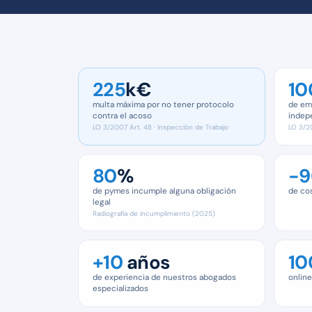
225
k€
10
multa máxima por no tener protocolo
de em
contra el acoso
indep
LO 3/2007 Art. 48 · Inspección de Trabajo
LO 3/20
80
%
−9
de pymes incumple alguna obligación
de cos
legal
Radiografía de incumplimiento (2025)
+10
años
10
de experiencia de nuestros abogados
online
especializados